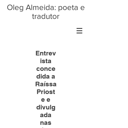
Oleg Almeida: poeta e
tradutor
Entrev
ista
conce
dida a
Raíssa
Priost
e e
divulg
ada
nas