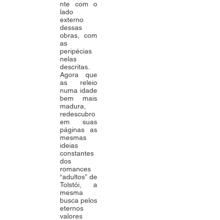
nte com o
lado
externo
dessas
obras, com
as
peripécias
nelas
descritas.
Agora que
as releio
numa idade
bem mais
madura,
redescubro
em suas
páginas as
mesmas
ideias
constantes
dos
romances
“adultos” de
Tolstói, a
mesma
busca pelos
eternos
valores