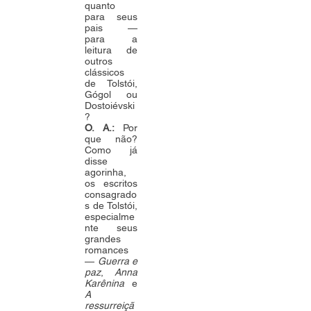
quanto
para seus
pais —
para a
leitura de
outros
clássicos
de Tolstói,
Gógol ou
Dostoiévski
?
O. A.:
Por
que não?
Como já
disse
agorinha,
os escritos
consagrado
s de Tolstói,
especialme
nte seus
grandes
romances
—
Guerra e
paz
,
Anna
Karênina
e
A
ressurreiçã