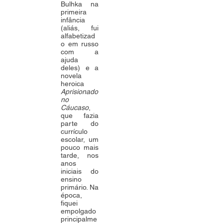
Bulhka na
primeira
infância
(aliás, fui
alfabetizad
o em russo
com a
ajuda
deles) e a
novela
heroica
Aprisionado
no
Cáucaso
,
que fazia
parte do
currículo
escolar, um
pouco mais
tarde, nos
anos
iniciais do
ensino
primário. Na
época,
fiquei
empolgado
principalme