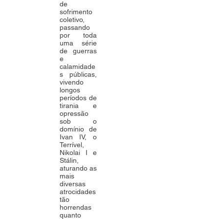
de
sofrimento
coletivo,
passando
por toda
uma série
de guerras
e
calamidade
s públicas,
vivendo
longos
períodos de
tirania e
opressão
sob o
domínio de
Ivan IV, o
Terrível,
Nikolai I e
Stálin,
aturando as
mais
diversas
atrocidades
tão
horrendas
quanto