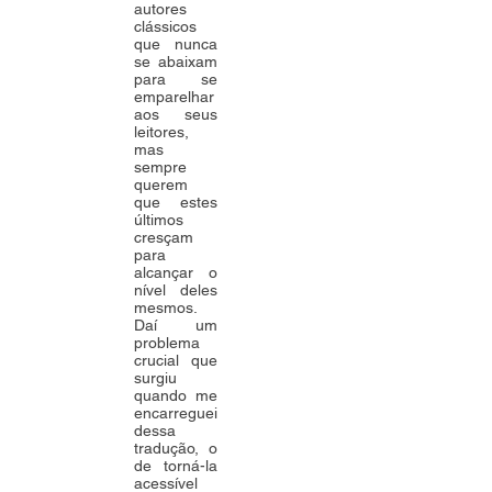
autores
clássicos
que nunca
se abaixam
para se
emparelhar
aos seus
leitores,
mas
sempre
querem
que estes
últimos
cresçam
para
alcançar o
nível deles
mesmos.
Daí um
problema
crucial que
surgiu
quando me
encarreguei
dessa
tradução, o
de torná-la
acessível