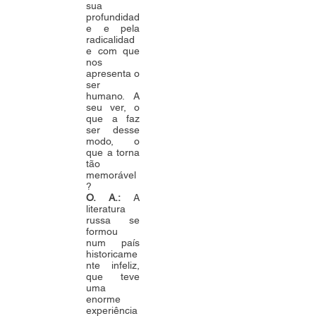
sua
profundidad
e e pela
radicalidad
e com que
nos
apresenta o
ser
humano. A
seu ver, o
que a faz
ser desse
modo, o
que a torna
tão
memorável
?
O. A.:
A
literatura
russa se
formou
num país
historicame
nte infeliz,
que teve
uma
enorme
experiência