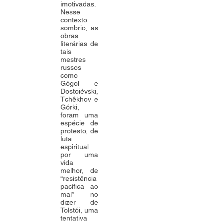
imotivadas.
Nesse
contexto
sombrio, as
obras
literárias de
tais
mestres
russos
como
Gógol e
Dostoiévski,
Tchêkhov e
Górki,
foram uma
espécie de
protesto, de
luta
espiritual
por uma
vida
melhor, de
“resistência
pacífica ao
mal” no
dizer de
Tolstói, uma
tentativa