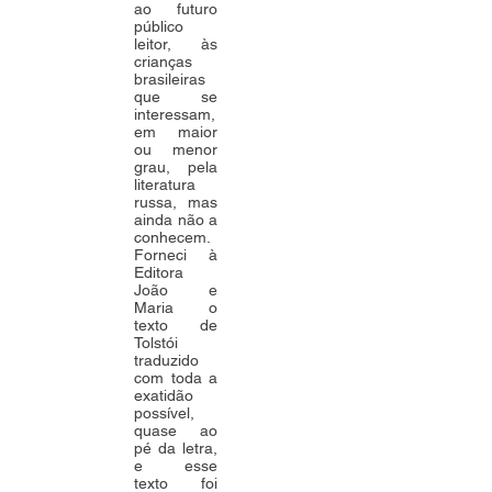
ao futuro
público
leitor, às
crianças
brasileiras
que se
interessam,
em maior
ou menor
grau, pela
literatura
russa, mas
ainda não a
conhecem.
Forneci à
Editora
João e
Maria o
texto de
Tolstói
traduzido
com toda a
exatidão
possível,
quase ao
pé da letra,
e esse
texto foi