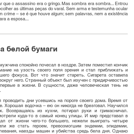
rar que o assassino era o gringo. Mas sombra era sombra... Entrou
ecolher as últimas peças do varal. Sem arma e testemunha ocular
um crime – se é que houve algum; sem palavras, nem a existência
para a esposa...
та белой бумаги
 мужчина спокойно почесал в ноздре. Затем поместил кончик
мание на узость своего поля зрения и стал приближать и
шего фокуса. Вот что значит стареть. Сигарета оставила
 вокруг него. Странный объект был изучен с придирчивостью
первые в жизни. В сущности, даже человеческая тень не
.
 проводить дни усевшись на пороге своего дома. Время от
. Хорошая водочка – ею он никогда не брезговал. Научился
к. Возвращаясь из кухни, потирал руки и гримасничал.
отрели куда-то в самый конец улицы. И мир представал в
ал от жизни чего-то большего, нежели выиграть четыре
ли же стать героем, превозмогшим эндемии, эпидемии,
левания, наезды машин и убийства средь бела дня. Однако