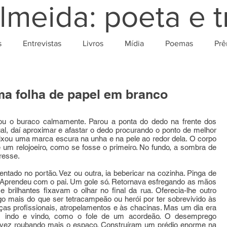
lmeida: poeta e t
s
Entrevistas
Livros
Mídia
Poemas
Prê
uma folha de papel em branco
ou o buraco calmamente. Parou a ponta do dedo na frente dos
al, daí aproximar e afastar o dedo procurando o ponto de melhor
eixou uma marca escura na unha e na pele ao redor dela. O corpo
 um relojoeiro, como se fosse o primeiro. No fundo, a sombra de
resse.
entado no portão. Vez ou outra, ia bebericar na cozinha. Pinga de
 Aprendeu com o pai. Um gole só. Retornava esfregando as mãos
 brilhantes fixavam o olhar no final da rua. Oferecia-lhe outro
go mais do que ser tetracampeão ou herói por ter sobrevivido às
ças profissionais, atropelamentos e às chacinas. Mas um dia era
s, indo e vindo, como o fole de um acordeão. O desemprego
ez roubando mais o espaço. Construíram um prédio enorme na