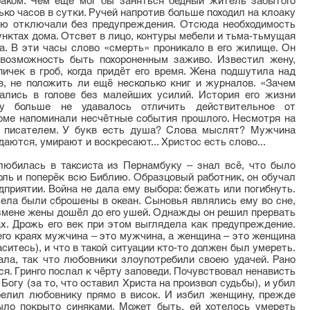
аком. Чем ещё мог бы заняться бедный житель забытого
ко часов в сутки. Ручей напротив больше походил на клоаку
ию отключали без предупреждения. Отсюда необходимость
унктах дома. Отсвет в лицо, контуры мебели и тьма-тьмущая
а. В эти часы слово «смерть» проникало в его жилище. Он
 возможность быть похороненным заживо. Известил жену,
ичек в гроб, когда придёт его время. Жена подшутила над
в, не положить ли ещё несколько книг и журналов. «Зачем
ались в голове без малейших усилий. История его жизни
му больше не удавалось отличить действительное от
оме напоминали несчётные события прошлого. Несмотря на
ть писателем. У букв есть душа? Слова мыслят? Мужчина
даются, умирают и воскресают... Христос есть слово...
влюбилась в таксиста из Пернамбуку – знал всё, что было
оль и поперёк всю Библию. Образцовый работник, он обучал
приятии. Война не дала ему выбора: бежать или погибнуть.
тела были сброшены в океан. Сыновья являлись ему во сне,
 измене жены дошёл до его ушей. Однажды он решил прервать
ках. Дрожь его век при этом выглядела как предупреждение.
 его краях мужчина – это мужчина, а женщина – это женщина
ситесь), и что в такой ситуации кто-то должен был умереть.
ала, так что любовники злоупотребили своею удачей. Рано
я. Гринго послал к чёрту заповеди. Почувствовал ненависть
 Богу (за то, что оставил Христа на произвол судьбы), и убил
трелил любовнику прямо в висок. И избил женщину, прежде
ыло покрыто синяками. Может быть, ей хотелось умереть