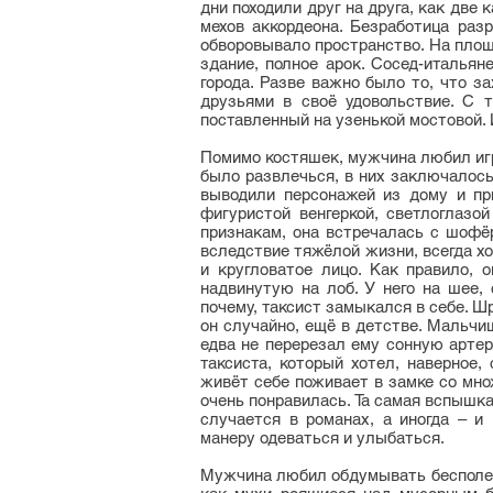
дни походили друг на друга, как две 
мехов аккордеона. Безработица раз
обворовывало пространство. На площ
здание, полное арок. Сосед-итальян
города. Разве важно было то, что з
друзьями в своё удовольствие. С т
поставленный на узенькой мостовой. 
Помимо костяшек, мужчина любил игр
было развлечься, в них заключалось
выводили персонажей из дому и при
фигуристой венгеркой, светлоглазо
признакам, она встречалась с шофё
вследствие тяжёлой жизни, всегда х
и кругловатое лицо. Как правило, 
надвинутую на лоб. У него на шее,
почему, таксист замыкался в себе. Ш
он случайно, ещё в детстве. Мальчи
едва не перерезал ему сонную арте
таксиста, который хотел, наверное,
живёт себе поживает в замке со мно
очень понравилась. Та самая вспышк
случается в романах, а иногда – и
манеру одеваться и улыбаться.
Мужчина любил обдумывать бесполезн