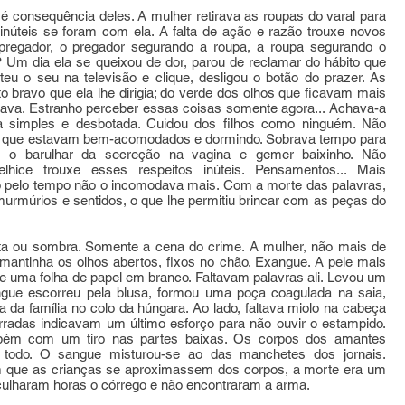
é consequência deles. A mulher retirava as roupas do varal para
úteis se foram com ela. A falta de ação e razão trouxe novos
regador, o pregador segurando a roupa, a roupa segurando o
Um dia ela se queixou de dor, parou de reclamar do hábito que
teu o seu na televisão e clique, desligou o botão do prazer. As
sto bravo que ela lhe dirigia; do verde dos olhos que ficavam mais
zava. Estranho perceber essas coisas somente agora... Achava-a
a simples e desbotada. Cuidou dos filhos como ninguém. Não
de que estavam bem-acomodados e dormindo. Sobrava tempo para
ir o barulhar da secreção na vagina e gemer baixinho. Não
hice trouxe esses respeitos inúteis. Pensamentos... Mais
o pelo tempo não o incomodava mais. Com a morte das palavras,
rmúrios e sentidos, o que lhe permitiu brincar com as peças do
ta ou sombra. Somente a cena do crime. A mulher, não mais de
 mantinha os olhos abertos, fixos no chão. Exangue. A pele mais
 de uma folha de papel em branco. Faltavam palavras ali. Levou um
sangue escorreu pela blusa, formou uma poça coagulada na saia,
a da família no colo da húngara. Ao lado, faltava miolo na cabeça
radas indicavam um último esforço para não ouvir o estampido.
mbém com um tiro nas partes baixas. Os corpos dos amantes
todo. O sangue misturou-se ao das manchetes dos jornais.
m que as crianças se aproximassem dos corpos, a morte era um
ulharam horas o córrego e não encontraram a arma.