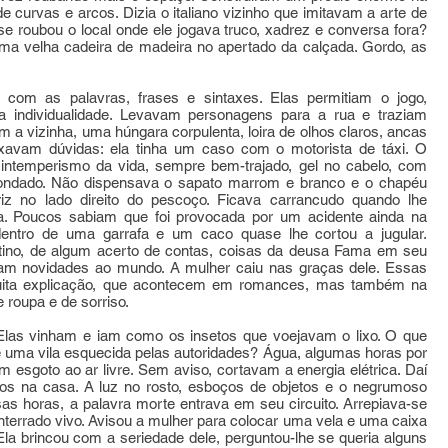
e curvas e arcos. Dizia o italiano vizinho que imitavam a arte de
 se roubou o local onde ele jogava truco, xadrez e conversa fora?
 uma velha cadeira de madeira no apertado da calçada. Gordo, as
 com as palavras, frases e sintaxes. Elas permitiam o jogo,
 individualidade. Levavam personagens para a rua e traziam
a vizinha, uma húngara corpulenta, loira de olhos claros, ancas
ixavam dúvidas: ela tinha um caso com o motorista de táxi. O
intemperismo da vida, sempre bem-trajado, gel no cabelo, com
dondado. Não dispensava o sapato marrom e branco e o chapéu
riz no lado direito do pescoço. Ficava carrancudo quando lhe
va. Poucos sabiam que foi provocada por um acidente ainda na
dentro de uma garrafa e um caco quase lhe cortou a jugular.
stino, de algum acerto de contas, coisas da deusa Fama em seu
avam novidades ao mundo. A mulher caiu nas graças dele. Essas
uita explicação, que acontecem em romances, mas também na
e roupa e de sorriso.
 Elas vinham e iam como os insetos que voejavam o lixo. O que
 uma vila esquecida pelas autoridades? Água, algumas horas por
m esgoto ao ar livre. Sem aviso, cortavam a energia elétrica. Daí
os na casa. A luz no rosto, esboços de objetos e o negrumoso
s horas, a palavra morte entrava em seu circuito. Arrepiava-se
enterrado vivo. Avisou a mulher para colocar uma vela e uma caixa
Ela brincou com a seriedade dele, perguntou-lhe se queria alguns