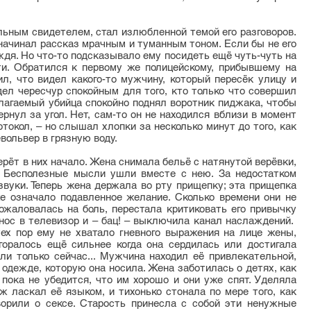
ьным свидетелем, стал излюбленной темой его разговоров.
 начинал рассказ мрачным и туманным тоном. Если бы не его
ждя. Но что-то подсказывало ему посидеть ещё чуть-чуть на
сти. Обратился к первому же полицейскому, прибывшему на
л, что видел какого-то мужчину, который пересёк улицу и
дел чересчур спокойным для того, кто только что совершил
олагаемый убийца спокойно поднял воротник пиджака, чтобы
рнул за угол. Нет, сам-то он не находился вблизи в момент
токол, – но слышал хлопки за несколько минут до того, как
вольвер в грязную воду.
ерёт в них начало. Жена снимала бельё с натянутой верёвки,
 Бесполезные мысли ушли вместе с нею. За недостатком
вуки. Теперь жена держала во рту прищепку; эта прищепка
же означало подавленное желание. Сколько времени они не
аловалась на боль, перестала критиковать его привычку
 нос в телевизор и – бац! – выключила канал наслаждений.
тех пор ему не хватало гневного выражения на лице жены,
згоралось ещё сильнее когда она сердилась или достигала
ли только сейчас... Мужчина находил её привлекательной,
 одежде, которую она носила. Жена заботилась о детях, как
 пока не убедится, что им хорошо и они уже спят. Уделяла
ж ласкал её языком, и тихонько стонала по мере того, как
орили о сексе. Старость принесла с собой эти ненужные