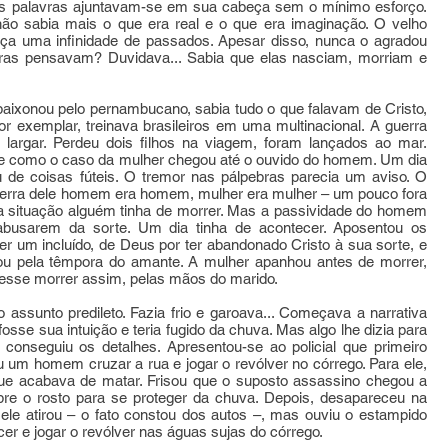
 As palavras ajuntavam-se em sua cabeça sem o mínimo esforço.
não sabia mais o que era real e o que era imaginação. O velho
ança uma infinidade de passados. Apesar disso, nunca o agradou
vras pensavam? Duvidava... Sabia que elas nasciam, morriam e
paixonou pelo pernambucano, sabia tudo o que falavam de Cristo,
dor exemplar, treinava brasileiros em uma multinacional. A guerra
 largar. Perdeu dois filhos na viagem, foram lançados ao mar.
como o caso da mulher chegou até o ouvido do homem. Um dia
ou de coisas fúteis. O tremor nas pálpebras parecia um aviso. O
a terra dele homem era homem, mulher era mulher – um pouco fora
a situação alguém tinha de morrer. Mas a passividade do homem
abusarem da sorte. Um dia tinha de acontecer. Aposentou os
r um incluído, de Deus por ter abandonado Cristo à sua sorte, e
rou pela têmpora do amante. A mulher apanhou antes de morrer,
esse morrer assim, pelas mãos do marido.
assunto predileto. Fazia frio e garoava... Começava a narrativa
sse sua intuição e teria fugido da chuva. Mas algo lhe dizia para
conseguiu os detalhes. Apresentou-se ao policial que primeiro
iu um homem cruzar a rua e jogar o revólver no córrego. Para ele,
que acabava de matar. Frisou que o suposto assassino chegou a
bre o rosto para se proteger da chuva. Depois, desapareceu na
ele atirou – o fato constou dos autos –, mas ouviu o estampido
er e jogar o revólver nas águas sujas do córrego.