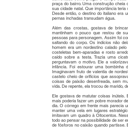
praça do bairro. Uma construção cheia d
sua cidade natal. Que importância teria
Desde então, o destino do italiano era
pernas inchadas transudam água.
Além das crostas, gostava de brincar
mantinham o pouco que restou de sua
pessoas para personagem. Assim foi com 
saltando do corpo. Os indícios não de
homem era um nordestino calado pelo 
costeletas bem-aparadas e rosto arre
caído sobre a testa. Trazia uma cicat
perguntavam o motivo. Ele a valoriza
infância. Foi estourar uma bombinha 
Imaginavam fruto de valentia de norde
castelo cheio de orifícios que assopr
coisas de paixão desenfreada, sem m
vida. De repente, ela trocou de marido, d
Ele gostava de matutar coisas inúteis.
mais poderia fazer um pobre morador de
dia. O córrego em frente mais parecia u
manter uma vela em lugares estratégic
imitavam um quadro à Oitocentos. Nessa
todo ao pensar na possibilidade de ser 
de fósforos no caixão quando partisse. 