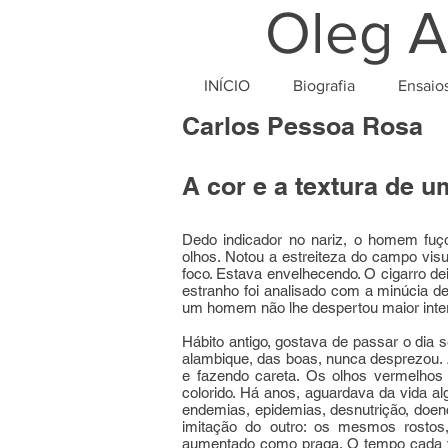
Oleg A
INÍCIO
Biografia
Ensaio
Carlos Pessoa Rosa
A cor e a textura de 
Dedo indicador no nariz, o homem fuç
olhos. Notou a estreiteza do campo visu
foco. Estava envelhecendo. O cigarro d
estranho foi analisado com a minúcia de
um homem não lhe despertou maior inte
Hábito antigo, gostava de passar o dia s
alambique, das boas, nunca desprezou.
e fazendo careta. Os olhos vermelhos e
colorido. Há anos, aguardava da vida al
endemias, epidemias, desnutrição, doen
imitação do outro: os mesmos rosto
aumentado como praga. O tempo cada v