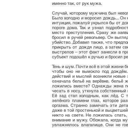
именно так, от рук мужа.
Случай, которому мужчина был невол
Было холодно и моросил дождь... Он
интуиция, пожалуй укрылся бы от до
пороге дома. Так и узнал подробно
место преступления. Сразу же заяви
бросил в ручей револьвер. Он выгля
убийство. Добавил также, что предп
прикрыть от дождя лицо, а затем све
выстрелов – этот факт занесли в про
субъект подошёл к ручью и бросил ре
Тень и шум. Почти всё в этой жизни б
чтобы оно не вымокло под дождём.
действий и мыслей возникли новые з
означала бельё на верёвке, бельё 
ложились вместе? Однажды жена пож
чесать в носу, уткнула собственный
Её зад стал холодным, как лёд. С 
зелёного пламени глаз, которое ра
оргазма. Странно замечать эти дета
даже в той простенькой и выцветшей
никто на свете. Не ложилась спать,
внимание и мужу. Обожала, когда му
увлажнялось влагалище. Они не гов