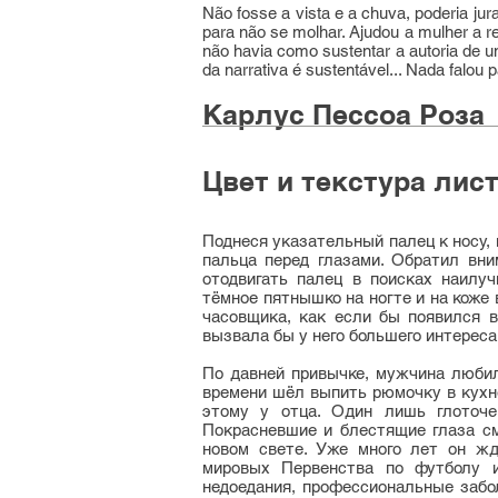
Não fosse a vista e a chuva, poderia ju
para não se molhar. Ajudou a mulher a r
não havia como sustentar a autoria de 
da narrativa é sustentável... Nada falou 
Карлус Пессоа Роза
Цвет и текстура лис
Поднеся указательный палец к носу,
пальца перед глазами. Обратил вни
отодвигать палец в поисках наилуч
тёмное пятнышко на ногте и на коже
часовщика, как если бы появился в
вызвала бы у него большего интереса
По давней привычке, мужчина любил
времени шёл выпить рюмочку в кухне
этому у отца. Один лишь глоточе
Покрасневшие и блестящие глаза см
новом свете. Уже много лет он жд
мировых Первенства по футболу и
недоедания, профессиональные забо