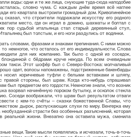
капли воды: одни и те же лица, снующие туда-сюда наподобие
расталась, словно чума. С каждым днём время всё наглее
ади его квартала выстроили громадный дом. Криволинейное
ец сказал, что строители подражали искусству его родного
ахватили место, где он играл в домино, шахматы и болтал с
ех пор судьбой итальянца стал старый деревянный стул,
Итальянец был толстым, и его ноги раздулись от водянки.
ать словами, фразами и знаками препинания. С ними можно
 то немногое, что осталось от его индивидуальности. Слова
водили для них компанию. Так было с одной из соседок,
й блондинкой с бёдрами круче некуда. По всем очевидным
ром такси. Этот шофёр был с Северо-Востока: молчаливый
орошо одет, волосы напомажены, подстриженные бакенбарды
он носил коричневые туфли с белыми вставками и шляпу,
 с правой стороны, был шрам. Когда кто-нибудь спрашивал
рам был предметом его гордости. Немногие знали, что возник
шка взорвал начинённую порохом бутылку, и осколок стекла
рию. Соседи воображали, что шрам был результатом отваги
 свести с кем-то счёты – сказки божественной Славы, что
жеством дырок, распускающих слухи по миру. Венгерка ему
а необузданной страсти без особенных разъяснений, которая
 в реальной жизни. Внезапно она оставила мужа, сменила
ые вещи. Такие мысли появлялись и исчезали, точь-в-точь