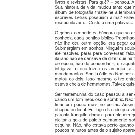
livros e revistas. Para quê? – pensou.
Sua história de vida mudou tanto que 
álbum de fotografia trazia-lhe à lembr
escrever. Letras possuíam alma? Pala
ressuscitavam... Cristo é uma palavra...
O gringo, o marido da húngara que se a
conhecia cada sentido bíblico. Trabalha
não lhe deu outra opção, era pegar ou
Submergiam em sonhos. Ninguém soube 
ele resolveu parar para conversar, fal
italiano não se cansava de dizer que n
de época, hão de concordar –, e naquel
intrigava, o que levou os amantes a 
mandamentos. Sentiu ódio de Noé por se
matou os dois. Isso mesmo, o tiro ent
estava cheia de hematomas. Talvez quis
Ser testemunha do caso passou a ser o 
dando um tom nebuloso e sombrio. Não fo
ficar um pouco mais no portão. Assim 
chegou ao local. Foi logo dizendo que v
parecia tranquilo demais para alguém 
ajeitar a gola do paletó calmamente so
esquina. Não, não estava perto quando 
poucos minutos antes de o sujeito aparec