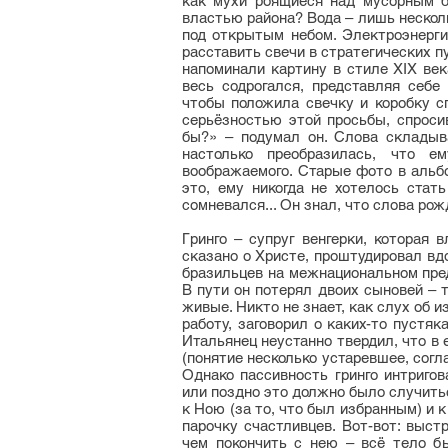
как мухи роящиеся над мусорным б
властью района? Вода – лишь несколь
под открытым небом. Электроэнерг
расставить свечи в стратегических п
напоминали картину в стиле XIX век
весь содрогался, представляя себе
чтобы положила свечку и коробку сп
серьёзностью этой просьбы, спроси
бы?» – подумал он. Слова складыв
настолько преобразилась, что е
воображаемого. Старые фото в альб
это, ему никогда не хотелось ста
сомневался... Он знал, что слова рож
Гринго – супруг венгерки, которая 
сказано о Христе, проштудировал вд
бразильцев на межнациональном пред
В пути он потерял двоих сыновей – 
живые. Никто не знает, как слух об
работу, заговорил о каких-то пустя
Итальянец неустанно твердил, что в
(понятие несколько устаревшее, согла
Однако пассивность гринго интригов
или поздно это должно было случитьс
к Ною (за то, что был избранным) и к
парочку счастливцев. Вот-вот: выс
чем покончить с нею – всё тело б