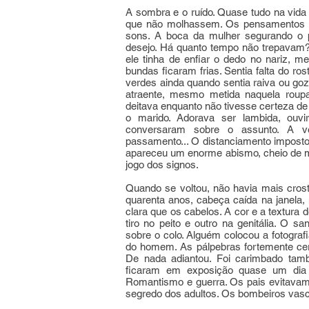
A sombra e o ruído. Quase tudo na vida 
que não molhassem. Os pensamentos in
sons. A boca da mulher segurando o p
desejo. Há quanto tempo não trepavam? 
ele tinha de enfiar o dedo no nariz, me
bundas ficaram frias. Sentia falta do ro
verdes ainda quando sentia raiva ou go
atraente, mesmo metida naquela roup
deitava enquanto não tivesse certeza 
o marido. Adorava ser lambida, ouv
conversaram sobre o assunto. A vel
passamento... O distanciamento impost
apareceu um enorme abismo, cheio de mu
jogo dos signos.
Quando se voltou, não havia mais cros
quarenta anos, cabeça caída na janela,
clara que os cabelos. A cor e a textura
tiro no peito e outro na genitália. O 
sobre o colo. Alguém colocou a fotografi
do homem. As pálpebras fortemente cer
De nada adiantou. Foi carimbado ta
ficaram em exposição quase um dia 
Romantismo e guerra. Os pais evitava
segredo dos adultos. Os bombeiros vasc