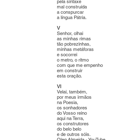
pela sintaxe
mal construída
a conspurcar
a língua Pátria.
V
Senhor, olhai
as minhas rimas
tão pobrezinhas,
minhas metáforas
e socorrei
o metro, o ritmo
com que me empenho
em construir
esta oração.
VI
Velai, também,
por meus irmãos
na Poesia,
os sonhadores
do Vosso reino
aqui na Terra,
os construtores
do belo belo
e de outros sóis.
Oleg Almeida - YouTube