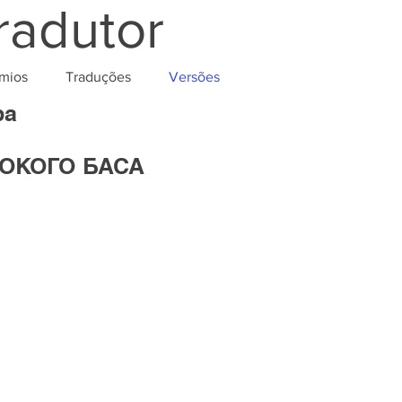
radutor
mios
Traduções
Versões
ра
БОКОГО БАСА