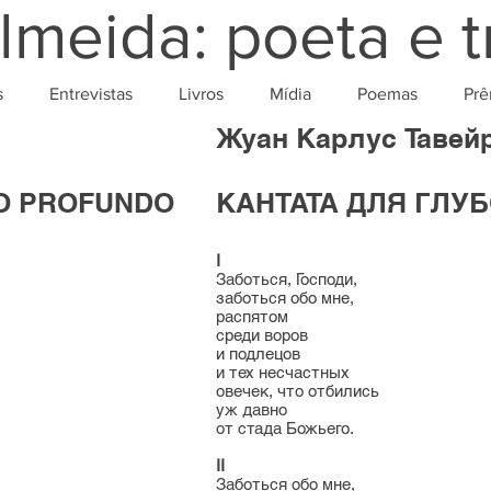
lmeida: poeta e t
s
Entrevistas
Livros
Mídia
Poemas
Prê
Жуан Карлус Тавей
XO PROFUNDO
КАНТАТА ДЛЯ ГЛУ
I
Заботься, Господи,
заботься обо мне,
распятом
среди воров
и подлецов
и тех несчастных
овечек, что отбились
уж давно
от стада Божьего.
II
Заботься обо мне,