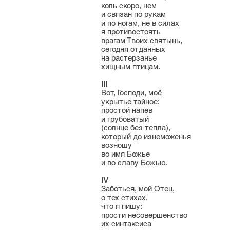
коль скоро, нем
и связан по рукам
и по ногам, не в силах
я противостоять
врагам Твоих святынь,
сегодня отданных
на растерзанье
хищным птицам.
III
Вот, Господи, моё
укрытье тайное:
простой напев
и грубоватый
(солнце без тепла),
который до изнеможенья
возношу
во имя Божье
и во славу Божью.
IV
Заботься, мой Отец,
о тех стихах,
что я пишу:
прости несовершенство
их синтаксиса