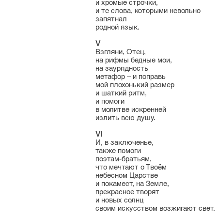
и хромые строчки,
и те слова, которыми невольно
запятнал
родной язык.
V
Взгляни, Отец,
на рифмы бедные мои,
на заурядность
метафор – и поправь
мой плохонький размер
и шаткий ритм,
и помоги
в молитве искренней
излить всю душу.
VI
И, в заключенье,
также помоги
поэтам-братьям,
что мечтают о Твоём
небесном Царстве
и покамест, на Земле,
прекрасное творят
и новых солнц
своим искусством возжигают свет.