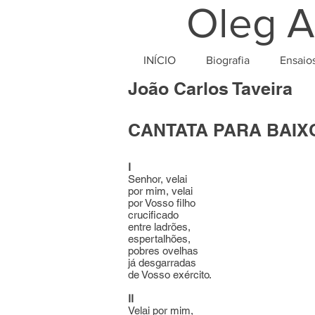
Oleg A
INÍCIO
Biografia
Ensaio
João Carlos Taveira
CANTATA PARA BAI
I
Senhor, velai
por mim, velai
por Vosso filho
crucificado
entre ladrões,
espertalhões,
pobres ovelhas
já desgarradas
de Vosso exército.
II
Velai por mim,